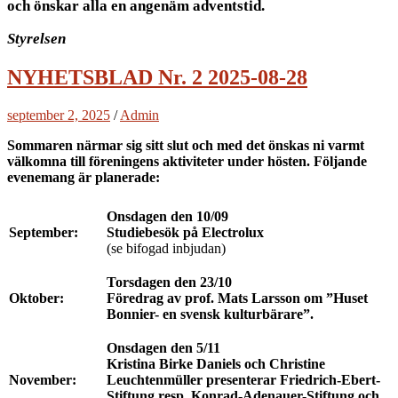
och önskar alla en angenäm adventstid.
Styrelsen
NYHETSBLAD Nr. 2 2025-08-28
september 2, 2025
/
Admin
Sommaren närmar sig sitt slut och med det önskas ni varmt
välkomna till föreningens aktiviteter under hösten. Följande
evenemang är planerade:
Onsdagen den 10/09
September:
Studiebesök på Electrolux
(se bifogad inbjudan)
Torsdagen den 23/10
Oktober:
Föredrag av prof. Mats Larsson om ”Huset
Bonnier- en svensk kulturbärare”.
Onsdagen den 5/11
Kristina Birke Daniels och Christine
November:
Leuchtenmüller presenterar Friedrich-Ebert-
Stiftung resp. Konrad-Adenauer-Stiftung och