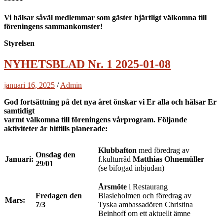
*****
Vi hälsar såväl medlemmar som gäster hjärtligt välkomna till
föreningens sammankomster!
Styrelsen
NYHETSBLAD Nr. 1 2025-01-08
januari 16, 2025
/
Admin
God fortsättning på det nya året önskar vi Er alla och hälsar Er
samtidigt
varmt välkomna till föreningens vårprogram. Följande
aktiviteter är hittills planerade:
Klubbafton
med föredrag av
Onsdag den
Januari:
f.kulturråd
Matthias Ohnemüller
29/01
(se bifogad inbjudan)
Årsmöte
i Restaurang
Fredagen den
Blasieholmen och föredrag av
Mars:
7/3
Tyska ambassadören Christina
Beinhoff om ett aktuellt ämne