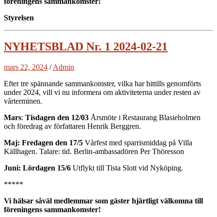
föreningens sammankomster!
Styrelsen
NYHETSBLAD Nr. 1 2024-02-21
mars 22, 2024
/
Admin
Efter tre spännande sammankomster, vilka har hittills genomförts
under 2024, vill vi nu informera om aktiviteterna under resten av
vårterminen.
Mars
:
Tisdagen den 12/03
Årsmöte i Restaurang Blasieholmen
och föredrag av författaren Henrik Berggren.
Maj: Fredagen den 17/5
Vårfest med sparrismiddag på Villa
Källhagen. Talare: tid. Berlin-ambassadören Per Thöresson
Juni: Lördagen 15/6
Utflykt till Tista Slott vid Nyköping.
*****
Vi hälsar såväl medlemmar som gäster hjärtligt välkomna till
föreningens sammankomster!