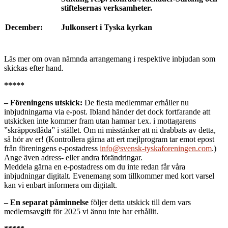
stiftelsernas verksamheter.
December:
Julkonsert i Tyska kyrkan
Läs mer om ovan nämnda arrangemang i respektive inbjudan som
skickas efter hand.
*****
– Föreningens utskick:
De flesta medlemmar erhåller nu
inbjudningarna via e-post. Ibland händer det dock fortfarande att
utskicken inte kommer fram utan hamnar t.ex. i mottagarens
”skräppostlåda” i stället. Om ni misstänker att ni drabbats av detta,
så hör av er! (Kontrollera gärna att ert mejlprogram tar emot epost
från föreningens e-postadress
info@svensk-tyskaforeningen.com
.)
Ange även adress- eller andra förändringar.
Meddela gärna en e-postadress om du inte redan får våra
inbjudningar digitalt. Evenemang som tillkommer med kort varsel
kan vi enbart informera om digitalt.
– En separat påminnelse
följer detta utskick till dem vars
medlemsavgift för 2025 vi ännu inte har erhållit.