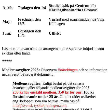
Studiebesök på Centrum för
April:
Tisdagen den 1/4
Närlingslivshistoria
i Bromma
Fredagen den
Vårfest
med sparrismiddag på Villa
Maj:
16/5
Källhagen
Lördagen den
Juni:
Utflykt
14/6
Läs mer om ovan nämnda arrangemang i respektive inbjudan som
skickas efter hand.
*****
Medlemsavgifter 2025:
Observera
förändringen
och se information
nedan resp. på separat dokument.
Medlemsavgifter:
Enligt beslut på det senaste
årsmötet gäller följande medlemsavgifter för 2025:
250 kr för enskild medlem, 350 kr för par
,
100 kr
för studerande under 25 år
. Om det råder osäkerhet
ang. beloppet som ska betalas, maila oss på
info@svensk-tyskaforeningen.com
.
Beloppet sätts in på föreningens
plusgiro 9 24 60-5