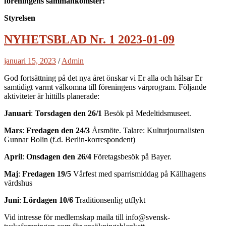
föreningens sammankomster!
Styrelsen
NYHETSBLAD Nr. 1 2023-01-09
januari 15, 2023
/
Admin
God fortsättning på det nya året önskar vi Er alla och hälsar Er
samtidigt varmt välkomna till föreningens vårprogram. Följande
aktiviteter är hittills planerade:
Januari
:
Torsdagen den 26/1
Besök på Medeltidsmuseet.
Mars
:
Fredagen den 24/3
Årsmöte. Talare: Kulturjournalisten
Gunnar Bolin (f.d. Berlin-korrespondent)
April
:
Onsdagen den 26/4
Företagsbesök på Bayer.
Maj
:
Fredagen 19/5
Vårfest med sparrismiddag på Källhagens
värdshus
Juni
:
Lördagen 10/6
Traditionsenlig utflykt
Vid intresse för medlemskap maila till info@svensk-