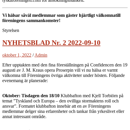
tyskaforeningen.com för ansökningsblankett.
Vi hälsar såväl medlemmar som gäster hjärtligt välkomnatill
föreningens sammankomster!
Styrelsen
NYHETSBLAD Nr. 2 2022-09-10
oktober 1, 2022
/
Admin
Efter upptakten med den fina föreställningen på Confidencen den 19
augusti av J. M. Kraus opera Proserpin vill vi nu hälsa er varmt
välkomna till Föreningens övriga aktiviteter under hösten. Följande
evenemang är planerade:
Oktober: Tisdagen den 18/10
Klubbafton med Kjell Torbiörn på
temat ”Tyskland och Europa – den ovilliga stormaktens roll och
ansvar”. Formatet klubbafton innebär att en av Föreningens
medlemmar delger sina erfarenheter och tankar från yrkeslivet eller
annat intressant område.