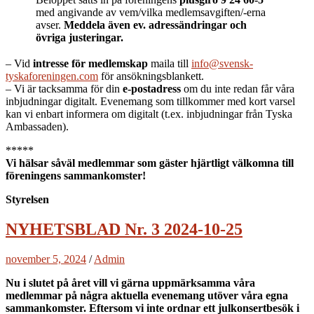
med angivande av vem/vilka medlemsavgiften/-erna
avser.
Meddela även ev. adressändringar och
övriga justeringar.
– Vid
intresse för medlemskap
maila till
info@svensk-
tyskaforeningen.com
för ansökningsblankett.
– Vi är tacksamma för din
e-postadress
om du inte redan får våra
inbjudningar digitalt. Evenemang som tillkommer med kort varsel
kan vi enbart informera om digitalt (t.ex. inbjudningar från Tyska
Ambassaden).
*****
Vi hälsar såväl medlemmar som gäster hjärtligt välkomna till
föreningens sammankomster!
Styrelsen
NYHETSBLAD Nr. 3 2024-10-25
november 5, 2024
/
Admin
Nu i slutet på året vill vi gärna uppmärksamma våra
medlemmar på några aktuella evenemang utöver våra egna
sammankomster. Eftersom vi inte ordnar ett julkonsertbesök i