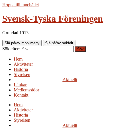
Hoppa till innehållet
Svensk-Tyska Föreningen
Grundad 1913
Slå på/av mobilmeny
Slå på/av sökfält
Sök efter:
Hem
Aktiviteter
Historia
Styrelsen
Aktuellt
Länkar
Medlemssidor
Kontakt
Hem
Aktiviteter
Historia
Styrelsen
Aktuellt