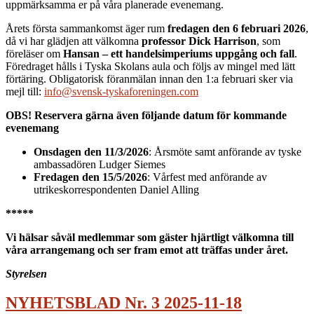
uppmärksamma er på våra planerade evenemang.
Årets första sammankomst äger rum
fredagen den 6 februari 2026
,
då vi har glädjen att välkomna
professor Dick Harrison
, som
föreläser om
Hansan – ett handelsimperiums uppgång och fall
.
Föredraget hålls i Tyska Skolans aula och följs av mingel med lätt
förtäring. Obligatorisk föranmälan innan den 1:a februari sker via
mejl till:
info@svensk-tyskaforeningen.com
OBS! Reservera gärna även följande datum för kommande
evenemang
Onsdagen den 11/3/2026
: Årsmöte samt anförande av tyske
ambassadören Ludger Siemes
Fredagen den 15/5/2026
: Vårfest med anförande av
utrikeskorrespondenten Daniel Alling
*****
Vi hälsar såväl medlemmar som gäster hjärtligt välkomna till
våra arrangemang och ser fram emot att träffas under året.
Styrelsen
NYHETSBLAD Nr. 3 2025-11-18