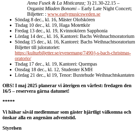
Anna Fusek & La Misticanza;
3) 21.30-22.15 –
Organist
Mladen
Bonomi
– Early Late Night Concert;
Biljetter: :
www.earlymusicsweden.se
Söndag 8 dec., kl. 16, Mäster Olofskören
Tisdag 10 dec., kl. 19, Haga Motettkör
Fredag 13 dec., kl. 19, Kvinnokören Sapphonia
Lördag 14 dec., kl. 16, Kantorei: Bachs Weihnachtsoratorium
Söndag 15 dec., kl. 16, Kantorei: Bachs Weihnachtsoratorium
Biljetter till juloratoriet:
https://kulturbiljetter.se/evenemang/7490/j-s-bach-christmas-
oratorio/
Tisdag 17 dec., kl. 19, Kantorei: Quempas
Onsdag 18 dec., kl. 12, Studenter KMH
Lördag 21 dec., kl 19, Tenor: Buxtehude Weihnachtskantaten
OBS! I maj 2025 planerar vi återigen en vårfest: fredagen den
16/5 – reservera gärna datumet!
*****
Vi hälsar såväl medlemmar som gäster hjärtligt välkomna och
önskar alla en angenäm adventstid.
Styrelsen