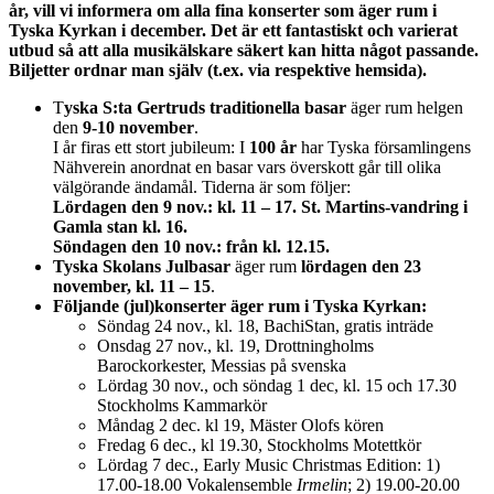
år, vill vi informera om alla fina konserter som äger rum i
Tyska Kyrkan i december. Det är ett fantastiskt och varierat
utbud så att alla musikälskare säkert kan hitta något passande.
Biljetter ordnar man själv (t.ex. via respektive hemsida).
T
yska S:ta Gertruds traditionella basar
äger rum helgen
den
9-10 november
.
I år firas ett stort jubileum: I
100 år
har Tyska församlingens
Nähverein anordnat en basar vars överskott går till olika
välgörande ändamål. Tiderna är som följer:
Lördagen den 9 nov.: kl. 11 – 17. St. Martins-vandring i
Gamla stan kl. 16.
Söndagen den 10 nov.: från kl. 12.15.
Tyska Skolans Julbasar
äger rum
lördagen den 23
november, kl. 11 – 15
.
Följande (jul)konserter äger rum i Tyska Kyrkan:
Söndag 24 nov., kl. 18, BachiStan, gratis inträde
Onsdag 27 nov., kl. 19, Drottningholms
Barockorkester, Messias på svenska
Lördag 30 nov., och söndag 1 dec, kl. 15 och 17.30
Stockholms Kammarkör
Måndag 2 dec. kl 19, Mäster Olofs kören
Fredag 6 dec., kl 19.30, Stockholms Motettkör
Lördag 7 dec., Early Music Christmas Edition: 1)
17.00-18.00 Vokalensemble
Irmelin
; 2) 19.00-20.00