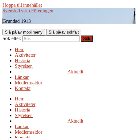
Hoppa till innehållet
Svensk-Tyska Föreningen
Grundad 1913
Slå på/av mobilmeny
Slå på/av sökfält
Sök efter:
Hem
Aktiviteter
Historia
Styrelsen
Aktuellt
Länkar
Medlemssidor
Kontakt
Hem
Aktiviteter
Historia
Styrelsen
Aktuellt
Länkar
Medlemssidor
Kontakt