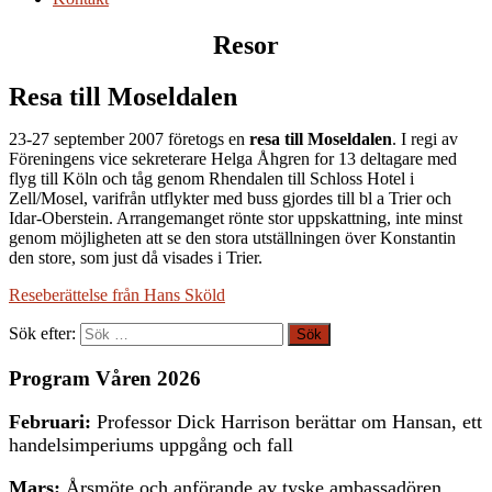
Resor
Resa till Moseldalen
23-27 september 2007 företogs en
resa till Moseldalen
. I regi av
Föreningens vice sekreterare Helga Åhgren for 13 deltagare med
flyg till Köln och tåg genom Rhendalen till Schloss Hotel i
Zell/Mosel, varifrån utflykter med buss gjordes till bl a Trier och
Idar-Oberstein. Arrangemanget rönte stor uppskattning, inte minst
genom möjligheten att se den stora utställningen över Konstantin
den store, som just då visades i Trier.
Reseberättelse från Hans Sköld
Sök efter:
Program Våren 2026
Februari:
Professor Dick Harrison berättar om Hansan, ett
handelsimperiums uppgång och fall
Mars:
Årsmöte och anförande av tyske ambassadören