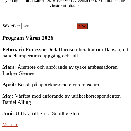
Tysklands ambassadör Dr. Busso von Alvensleben. Ett antal skänkta
vinster utlottades.
Sök efter:
Program Våren 2026
Februari:
Professor Dick Harrison berättar om Hansan, ett
handelsimperiums uppgång och fall
Mars:
Årsmöte och anförande av tyske ambassadören
Ludger Siemes
April:
Besök på apotekarsocietetens museum
Maj:
Vårfest med anförande av utrikeskorrespondenten
Daniel Alling
Juni:
Utflykt till Stora Sundby Slott
Mer info