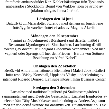
framförde ambassadrådet Karl Köhler hälsningar från Tysklands
ambassadör i Stockholm, Bernd von Waldow, som på grund av
sjukdom nödgats lämna återbud.
Lördagen den 14 juni
Båtutflykt till Mälarslottet Sturehov med gemensam lunch i ene
slottsflygeln varefter slottet visades av Magnus Åkerlind
Måndagen den 29 september
Visning av Nobelmuseet i Börshuset samt därefter måltid i
Restaurant Myntkrogen vid Slottsbacken. I anslutning därtill
föredrag av docent Dr. Edelgard Biederman över ämnet ”Ned med
vapnen! oder Sprengstoff fuer den Frieden – Bertha von Suttners
Beziehung zu Alfred Nobel”
Onsdagen den 22 oktober
Besök vid Andra Internationella Biennalen i Måleri 2003 i Galleri
Infra resp. Väsby Konsthall, Upplands Väsby, under ledning av
intendent Ricardo Donoso. Lätt supé intogs i Infra Business Center.
Fredagen den 5 december
Luciafest med traditionellt julbord på Stallmästaregården i
samarrangement med Deutsche Gesellschaft. Luciatåg framfördes av
elever från Täby Musikklasser under ledning av Anders Asp, som
med sin trio också svarade för dansmusiken. Ett anförande hölls av