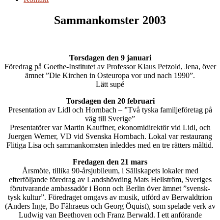
Sammankomster 2003
Torsdagen den 9 januari
Föredrag på Goethe-Institutet av Professor Klaus Petzold, Jena, över
ämnet ”Die Kirchen in Osteuropa vor und nach 1990”.
Lätt supé
Torsdagen den 20 februari
Presentation av Lidl och Hornbach – ”Två tyska familjeföretag på
väg till Sverige”
Presentatörer var Martin Kauffner, ekonomidirektör vid Lidl, och
Juergen Werner, VD vid Svenska Hornbach. Lokal var restaurang
Flitiga Lisa och sammankomsten inleddes med en tre rätters måltid.
Fredagen den 21 mars
Årsmöte, tillika 90-årsjubileum, i Sällskapets lokaler med
efterföljande föredrag av Landshövding Mats Hellström, Sveriges
förutvarande ambassadör i Bonn och Berlin över ämnet ”svensk-
tysk kultur”. Föredraget omgavs av musik, utförd av Berwaldtrion
(Anders Inge, Bo Fåhraeus och Georg Öquist), som spelade verk av
Ludwig van Beethoven och Franz Berwald. I ett anförande