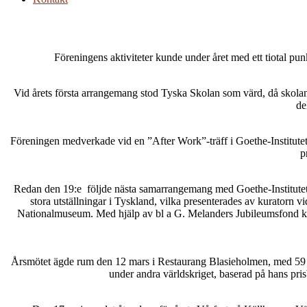
Föreningens aktiviteter kunde under året med ett tiotal pu
Vid årets första arrangemang stod Tyska Skolan som värd, då skolans
de
Föreningen medverkade vid en ”After Work”-träff i Goethe-Institutet
p
Redan den 19:e följde nästa samarrangemang med Goethe-Institutet, 
stora utställningar i Tyskland, vilka presenterades av kuratorn
Nationalmuseum. Med hjälp av bl a G. Melanders Jubileumsfond kun
Årsmötet ägde rum den 12 mars i Restaurang Blasieholmen, med 59 del
under andra världskriget, baserad på hans pri