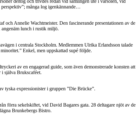
soner deltog och trivdes redan vid samlingen ute i vårsolen, vid
tt perspektiv”; många log igenkännande…
ustaf och Annelie Wachtmeister. Den fascinerande presentationen av de
 angenäm lunch i rustik miljö.
veavägen i centrala Stockholm. Medlemmen Ulrika Erlandsson talade
g minoritet.” Enkel, men uppskattad supé följde.
eltryckeri av en engagerad guide, som även demonstrerade konsten att
i själva Brukscaféet.
 tyska expressionister i gruppen ”Die Brücke”.
 förra sekelskiftet, vid David Bagares gata. 28 deltagare njöt av de
elägna Brunkebergs Bistro.