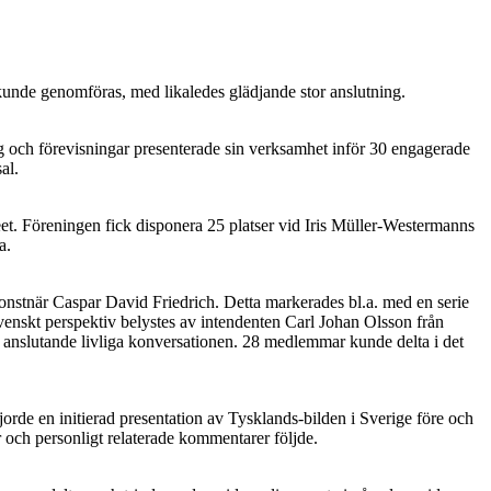
 kunde genomföras, med likaledes glädjande stor anslutning.
ag och förevisningar presenterade sin verksamhet inför 30 engagerade
al.
et. Föreningen fick disponera 25 platser vid Iris Müller-Westermanns
a.
onstnär Caspar David Friedrich. Detta markerades bl.a. med en serie
venskt perspektiv belystes av intendenten Carl Johan Olsson från
anslutande livliga konversationen. 28 medlemmar kunde delta i det
rde en initierad presentation av Tysklands-bilden i Sverige före och
 och personligt relaterade kommentarer följde.