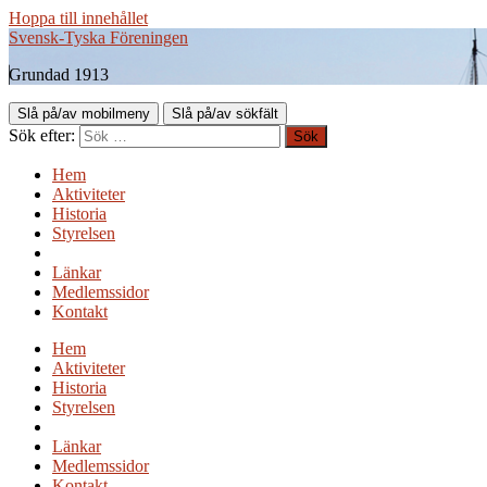
Hoppa till innehållet
Svensk-Tyska Föreningen
Grundad 1913
Slå på/av mobilmeny
Slå på/av sökfält
Sök efter:
Hem
Aktiviteter
Historia
Styrelsen
Länkar
Medlemssidor
Kontakt
Hem
Aktiviteter
Historia
Styrelsen
Länkar
Medlemssidor
Kontakt