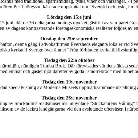
rdshus med traditionell sparrismiddag, tyska viner och vårsånger. 74 per
adören Per Thöresson kåserade uppskattat om ”Svenskt och tyskt, i mi
Lördag den 15:e juni
n 15 juni, där de 36 deltagarna mottogs mycket gästfritt av värdparet G
n av dagens kontrasterande företagsekonomiska realiteter följdes av en
Onsdag den 25:e september
ubbafton, denna gång i advokatfirman Eversheds eleganta lokaler vid S
tolska kyrkan i Sverige över ämnet ”Från förbjuden kyrka till livskrafti
Tisdag den 22:a oktober
i närmiljön, nämligen Tumba Bruk. Där förevisades världens äldsta sed
 medlemmar och gäster njöt därefter av goda ”smörrebröd” med tillbehör 
Tisdag den 19:e november
ad specialvisning av Moderna Museets uppmärksammade utställning av
Tisdag den 26:e november
ning av Stockholms Stadsmuseums julpyntade ”Stuckatörens Våning” från
 liksom av de läckra landgångarna vid den avslutande eftersitsen i närb