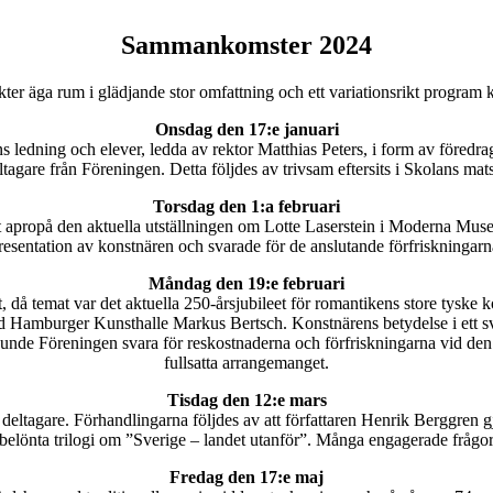
Sammankomster 2024
nkter äga rum i glädjande stor omfattning och ett variationsrikt program
Onsdag den 17:e januari
 ledning och elever, ledda av rektor Matthias Peters, i form av föredr
ltagare från Föreningen. Detta följdes av trivsam eftersits i Skolans mats
Torsdag den 1:a februari
 apropå den aktuella utställningen om Lotte Laserstein i Moderna Muse
resentation av konstnären och svarade för de anslutande förfriskningarn
Måndag den 19:e februari
då temat var det aktuella 250-årsjubileet för romantikens store tyske k
 vid Hamburger Kunsthalle Markus Bertsch. Konstnärens betydelse i ett s
de Föreningen svara för reskostnaderna och förfriskningarna vid den 
fullsatta arrangemanget.
Tisdag den 12:e mars
tagare. Förhandlingarna följdes av att författaren Henrik Berggren gjo
sbelönta trilogi om ”Sverige – landet utanför”. Många engagerade frågor
Fredag den 17:e maj