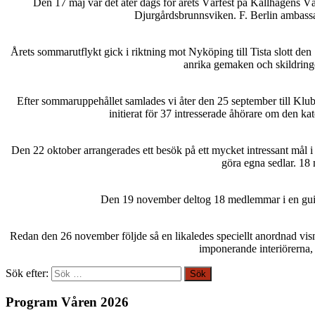
Den 17 maj var det åter dags för årets Vårfest på Källhagens Vä
Djurgårdsbrunnsviken. F. Berlin ambass
Årets sommarutflykt gick i riktning mot Nyköping till Tista slott de
anrika gemaken och skildringe
Efter sommaruppehållet samlades vi åter den 25 september till Kl
initierat för 37 intresserade åhörare om den ka
Den 22 oktober arrangerades ett besök på ett mycket intressant mål 
göra egna sedlar. 18
Den 19 november deltog 18 medlemmar i en guid
Redan den 26 november följde så en likaledes speciellt anordnad vis
imponerande interiörerna,
Sök efter:
Program Våren 2026