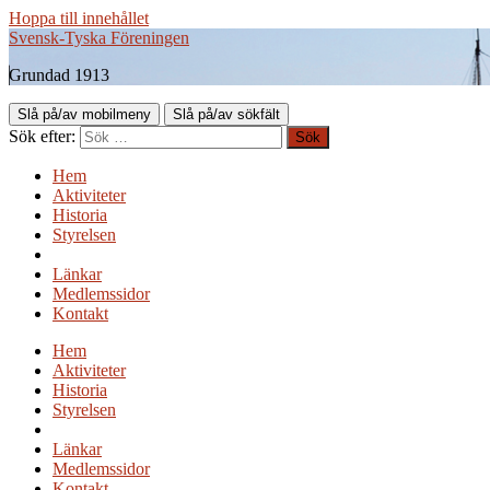
Hoppa till innehållet
Svensk-Tyska Föreningen
Grundad 1913
Slå på/av mobilmeny
Slå på/av sökfält
Sök efter:
Hem
Aktiviteter
Historia
Styrelsen
Länkar
Medlemssidor
Kontakt
Hem
Aktiviteter
Historia
Styrelsen
Länkar
Medlemssidor
Kontakt