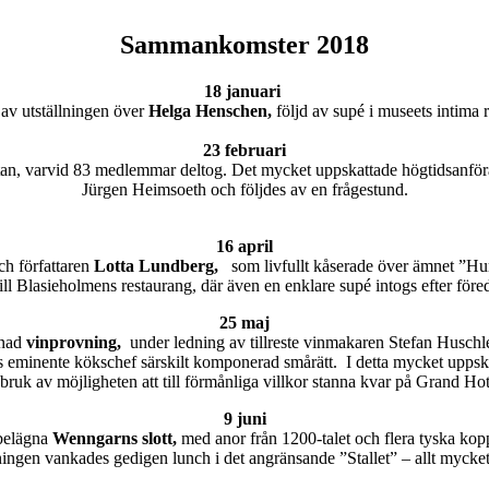
Sammankomster 2018
18 januari
av utställningen över
Helga Henschen,
följd av supé i museets intima 
23 februari
sgatan, varvid 83 medlemmar deltog. Det mycket uppskattade högtidsanfö
Jürgen Heimsoeth och följdes av en frågestund.
16 april
ch författaren
Lotta Lundberg,
som livfullt kåserade över ämnet ”H
ll Blasieholmens restaurang, där även en enklare supé intogs efter före
25 maj
nad
vinprovning,
under ledning av tillreste vinmakaren Stefan Huschl
ells eminente kökschef särskilt komponerad smårätt. I detta mycket upps
ruk av möjligheten att till förmånliga villkor stanna kvar på Grand Hot
9 juni
 belägna
Wenngarns slott,
med anor från 1200-talet och flera tyska kop
sningen vankades gedigen lunch i det angränsande ”Stallet” – allt mycket