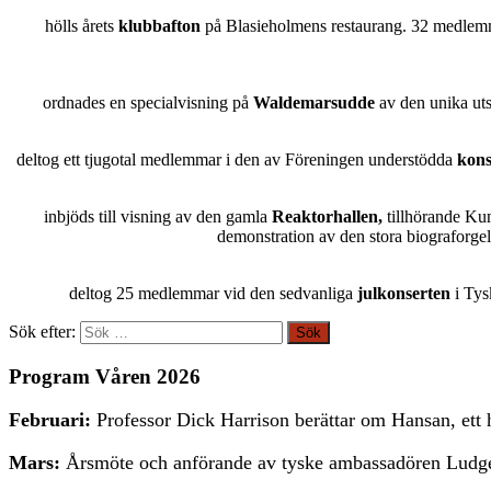
hölls årets
klubbafton
på Blasieholmens restaurang. 32 medlemm
ordnades en specialvisning på
Waldemarsudde
av den unika ut
deltog ett tjugotal medlemmar i den av Föreningen understödda
kons
inbjöds till visning av den gamla
Reaktorhallen,
tillhörande Ku
demonstration av den stora biograforgel
deltog 25 medlemmar vid den sedvanliga
julkonserten
i Tys
Sök efter:
Program Våren 2026
Februari:
Professor Dick Harrison berättar om Hansan, ett
Mars:
Årsmöte och anförande av tyske ambassadören Ludg