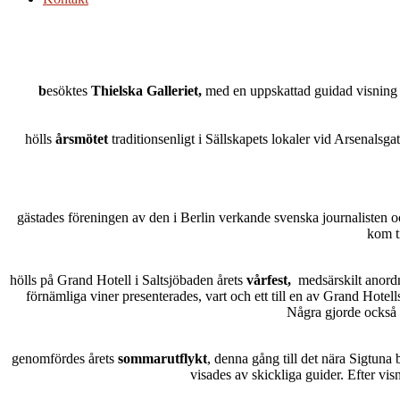
b
esöktes
Thielska Galleriet,
med en uppskattad guidad visning 
hölls
årsmötet
traditionsenligt i Sällskapets lokaler vid Arsenal
gästades föreningen av den i Berlin verkande svenska journalisten o
kom ti
hölls på Grand Hotell i Saltsjöbaden årets
vårfest,
medsärskilt anord
förnämliga viner presenterades, vart och ett till en av Grand Hot
Några gjorde också b
genomfördes årets
sommarutflykt
, denna gång till det nära Sigtuna
visades av skickliga guider. Efter vi