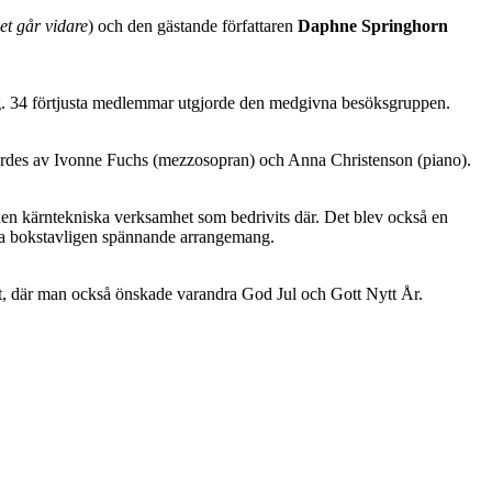
et går vidare
) och den gästande författaren
Daphne Springhorn
. 34 förtjusta medlemmar utgjorde den medgivna besöksgruppen.
rdes av Ivonne Fuchs (mezzosopran) och Anna Christenson (piano).
en kärntekniska verksamhet som bedrivits där. Det blev också en
etta bokstavligen spännande arrangemang.
et, där man också önskade varandra God Jul och Gott Nytt År.