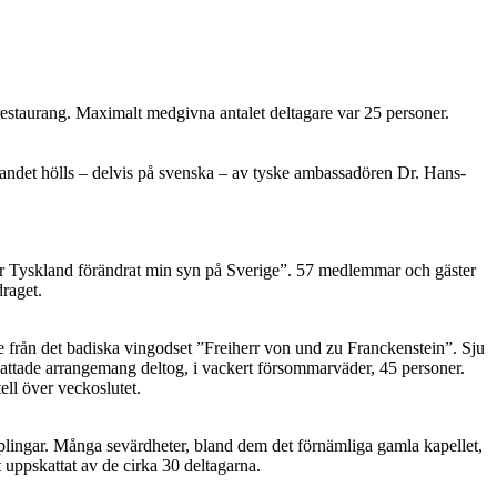
restaurang. Maximalt medgivna antalet deltagare var 25 personer.
randet hölls – delvis på svenska – av tyske ambassadören Dr. Hans-
ur Tyskland förändrat min syn på Sverige”. 57 medlemmar och gäster
draget.
e från det badiska vingodset ”Freiherr von und zu Franckenstein”. Sju
kattade arrangemang deltog, i vackert försommarväder, 45 personer.
ell över veckoslutet.
plingar. Många sevärdheter, bland dem det förnämliga gamla kapellet,
 uppskattat av de cirka 30 deltagarna.