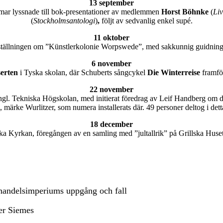
13 september
ar lyssnade till bok-presentationer av medlemmen
Horst Böhnke
(
Liv
(
Stockholmsantologi
)
,
följt av sedvanlig enkel supé.
11 oktober
ställningen om ”Künstlerkolonie Worpswede”, med sakkunnig guidning
6 november
erten
i Tyska skolan, där Schuberts sångcykel
Die Winterreise
framfö
22 november
ngl. Tekniska Högskolan, med initierat föredrag av Leif Handberg om d
, märke Wurlitzer, som numera installerats där. 49 personer deltog i d
18 december
ka Kyrkan, föregången av en samling med ”jultallrik” på Grillska Hus
 handelsimperiums uppgång och fall
er Siemes