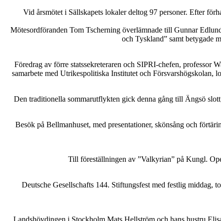
Vid årsmötet i Sällskapets lokaler deltog 97 personer. Efter 
Mötesordföranden Tom Tscherning överlämnade till Gunnar Edlund Kun
och Tyskland” samt betygade me
Föredrag av förre statssekreteraren och SIPRI-chefen, professor W
samarbete med Utrikespolitiska Institutet och Försvarshögskolan, loc
Den traditionella sommarutflykten gick denna gång till Ängsö slott, 
Besök på Bellmanhuset, med presentationer, skönsång och förtärin
Till föreställningen av ”Valkyrian” på Kungl. Op
Deutsche Gesellschafts 144. Stiftungsfest med festlig middag, t
Landshövdingen i Stockholm Mats Hellström och hans hustru Elisabet