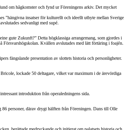
Edlund om hågkomster och fynd ur Föreningens arkiv. Det mycket
”hängivna insatser för kulturellt och ideellt utbyte mellan Sverige
avslutades sedvanligt med supé.
r eine gute Zukunft?” Detta högklassiga arrangemang, som gjordes i
på Försvarshögskolan. Kvällen avslutades med lätt förtäring i foajén.
pers fängslande presentation av slottets historia och personligheter.
Bricole, lockade 50 deltagare, vilket var maximum i de ärevördiga
ntressant introduktion från operaledningens sida.
86 personer, därav drygt hälften från Föreningen. Dans till Olle
cken, berättade medryckande och initierat om palatsets historia och