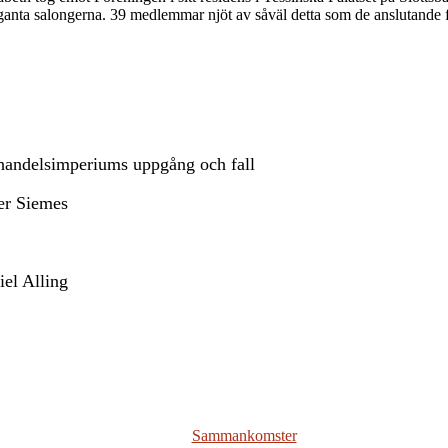
ganta salongerna. 39 medlemmar njöt av såväl detta som de anslutande f
 handelsimperiums uppgång och fall
er Siemes
el Alling
Sammankomster