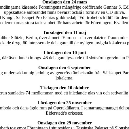
Onsdagen den 24 mars
förhandlingarna kåserade Föreningens mångårige ordförande Gunnar S. 
uppskattade anförandet finns bevarat också i form av en CD-skiva.
gl. Sällskapet Pro Patrias guldmedalj ”För trohet och flit” för dennes 
dlemmarnas stora tacksamhet för hans arbete för Föreningen. Kvällen 
Torsdagen den 11 maj
alther Stützle, Berlin, över ämnet ”Europa – ein zerplatzter Traum ode
kade drygt 60 intresserade deltagare till de nyligen invigda lokalerna 
Lördagen den 10 juni
där även lunch intogs. 46 deltagare lyssnade till slottsfrun grevinnan Pi
Onsdagen den 6 september
g under sakkunnig ledning av generösa ämbetsmän från Sällskapet Par 
lokalerna.
Tisdagen den 10 oktober
eran samlades 74 medlemmar, med ett inledande glas vin och sedvanlig i
Lördagen den 25 november
ombola och dans ägde rum på Operakällaren. I samarrangemanget deltog 
Eiderstedt’s orkester.
Onsdagen den 29 november
h tog emot Föreningen i sitt residens i Tessinska Palatset på Slottsba