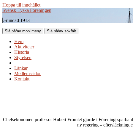
Hoppa till innehållet
Svensk-Tyska Föreningen
Grundad 1913
Slå på/av mobilmeny
Slå på/av sökfält
Hem
Aktiviteter
Historia
Styrelsen
Länkar
Medlemssidor
Kontakt
Chefsekonomen professor Hubert Fromlet gjorde i Föreningssparbanke
ny regering – eftersläckning 