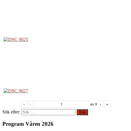
«
‹
av
9
›
»
Sök efter:
Program Våren 2026